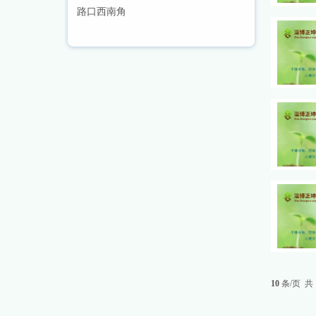
路口西南角
10
条/页 共