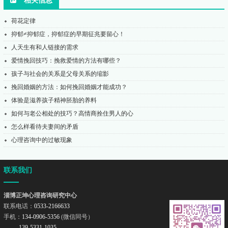
相关信息
荷花定律
抑郁≠抑郁症，抑郁症的早期征兆要留心！
人天生有和人链接的需求
爱情挽回技巧：挽救爱情的方法有哪些？
孩子与社会的关系是父母关系的缩影
挽回婚姻的方法：如何挽回婚姻才能成功？
体验是滋养孩子精神胚胎的养料
如何与老公相处的技巧？高情商拴住男人的心
怎么样看待夫妻间的矛盾
心理咨询中的过敏现象
联系我们
淄博正坤心理咨询研究中心
联系电话：
0533-2166633
手机：
134-0906-5356
(微信同号）
139-5331-1035