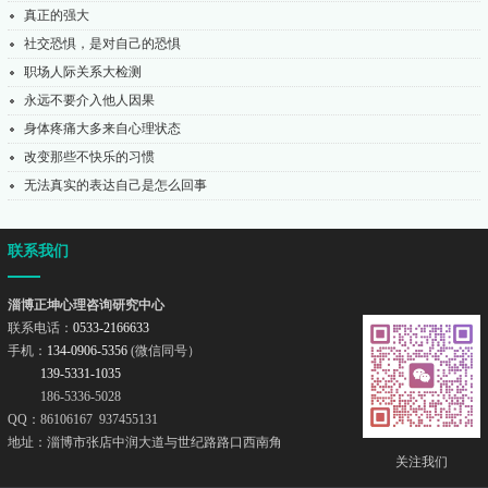
真正的强大
社交恐惧，是对自己的恐惧
职场人际关系大检测
永远不要介入他人因果
身体疼痛大多来自心理状态
改变那些不快乐的习惯
无法真实的表达自己是怎么回事
联系我们
淄博正坤心理咨询研究中心
联系电话：
0533-2166633
手机：
134-0906-5356
(微信同号）
139-5331-1035
186-5336-5028
QQ：86106167 937455131
地址：淄博市张店中润大道与世纪路路口西南角
关注我们